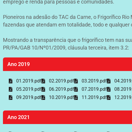
emprego e renda para pessoas e comunidades.
Pioneiros na adesão do TAC da Carne, o Frigorífico Ri
fazendas que atendam em totalidade, todo e qualquer cr
Mostrando a transparência que o frigorífico tem nas 
PR/PA/GAB 10/Nº01/2009, cláusula terceira, item 3.2:
Ano 2019
01.2019.pdf
02.2019.pdf
03.2019.pdf
04.2019
05.2019.pdf
06.2019.pdf
07.2019.pdf
08.2019
09.2019.pdf
10.2019.pdf
11.2019.pdf
12.2019
Ano 2021