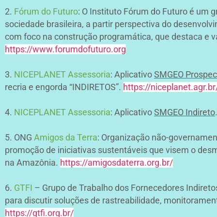
2.
Fórum do Futuro
: O Instituto Fórum do Futuro é um 
sociedade brasileira, a partir perspectiva do desenvol
com foco na construção programática, que destaca e va
https://www.forumdofuturo.org
3.
NICEPLANET Assessoria
: Aplicativo
SMGEO Prospec
recria e engorda “INDIRETOS”.
https://niceplanet.agr.br
4.
NICEPLANET Assessoria
: Aplicativo
SMGEO Indireto
5. ONG
Amigos da Terra
: Organização não-governament
promoção de iniciativas sustentáveis que visem o desma
na Amazônia.
https://amigosdaterra.org.br/
6.
GTFI
– Grupo de Trabalho dos Fornecedores Indiretos
para discutir soluções de rastreabilidade, monitorame
https://gtfi.org.br/